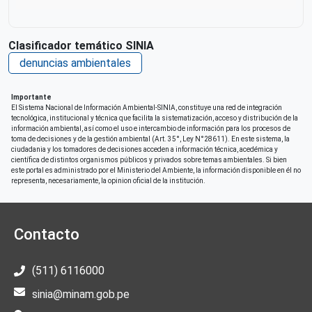
Clasificador temático SINIA
denuncias ambientales
Importante
El Sistema Nacional de Información Ambiental-SINIA, constituye una red de integración
tecnológica, institucional y técnica que facilita la sistematización, acceso y distribución de la
información ambiental, así como el uso e intercambio de información para los procesos de
toma de decisiones y de la gestión ambiental (Art. 35°, Ley N°28611). En este sistema, la
ciudadania y los tomadores de decisiones acceden a información técnica, acedémica y
científica de distintos organismos públicos y privados sobre temas ambientales. Si bien
este portal es administrado por el Ministerio del Ambiente, la información disponible en él no
representa, necesariamente, la opinion oficial de la institución.
Contacto
(511) 6116000
sinia@minam.gob.pe