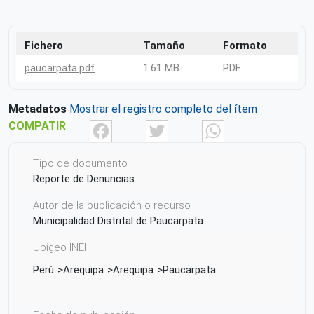
Fichero
Tamaño
Formato
paucarpata.pdf
1.61 MB
PDF
Metadatos
Mostrar el registro completo del ítem
Facebook
Twitter
What
COMPATIR
Tipo de documento
Reporte de Denuncias
Autor de la publicación o recurso
Municipalidad Distrital de Paucarpata
Ubigeo INEI
Perú
Arequipa
Arequipa
Paucarpata