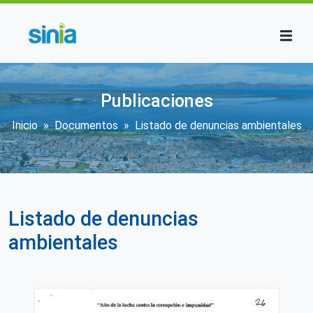
Pasar al contenido principal
Publicaciones
Sobrescribir enlaces de ayuda a la n
Inicio
Documentos
Listado de denuncias ambientales
Listado de denuncias
ambientales