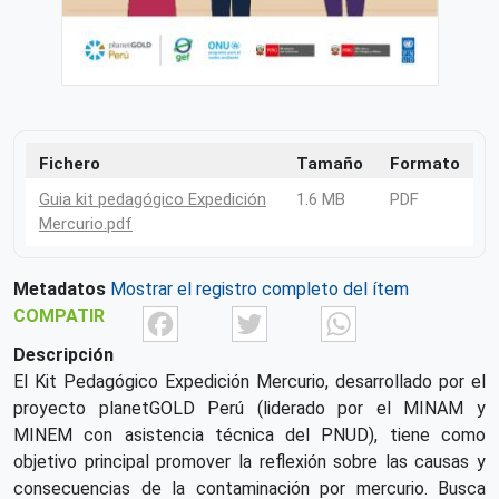
Fichero
Tamaño
Formato
Guia kit pedagógico Expedición
1.6 MB
PDF
Mercurio.pdf
Metadatos
Mostrar el registro completo del ítem
Facebook
Twitter
What
COMPATIR
Descripción
El Kit Pedagógico Expedición Mercurio, desarrollado por el
proyecto planetGOLD Perú (liderado por el MINAM y
MINEM con asistencia técnica del PNUD), tiene como
objetivo principal promover la reflexión sobre las causas y
consecuencias de la contaminación por mercurio. Busca