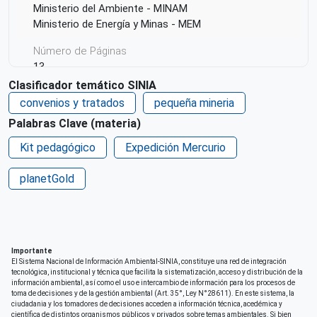
Ministerio del Ambiente - MINAM
Ministerio de Energía y Minas - MEM
Número de Páginas
13
Clasificador temático SINIA
Idioma
convenios y tratados
pequeña mineria
Español
Palabras Clave (materia)
País de origen de la Publicación o Recurso
Kit pedagógico
Expedición Mercurio
Perú
planetGold
Patrocinio
planetGOLD Perú
Derechos de acceso
Acceso irrestricto a todo su contenido
Importante
Repositorio de origen
El Sistema Nacional de Información Ambiental-SINIA, constituye una red de integración
tecnológica, institucional y técnica que facilita la sistematización, acceso y distribución de la
SINIA
información ambiental, así como el uso e intercambio de información para los procesos de
toma de decisiones y de la gestión ambiental (Art. 35°, Ley N°28611). En este sistema, la
ciudadania y los tomadores de decisiones acceden a información técnica, acedémica y
científica de distintos organismos públicos y privados sobre temas ambientales. Si bien