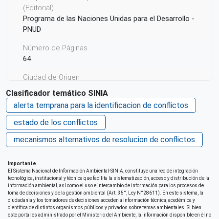
(Editorial)
Programa de las Naciones Unidas para el Desarrollo -
PNUD
Número de Páginas
64
Ciudad de Origen
Lima
Clasificador temático SINIA
alerta temprana para la identificacion de conflictos
País de origen de la Publicación o Recurso
Perú
estado de los conflictos
Repositorio de origen
mecanismos alternativos de resolucion de conflictos
SINIA MINAM
Importante
El Sistema Nacional de Información Ambiental-SINIA, constituye una red de integración
tecnológica, institucional y técnica que facilita la sistematización, acceso y distribución de la
información ambiental, así como el uso e intercambio de información para los procesos de
toma de decisiones y de la gestión ambiental (Art. 35°, Ley N°28611). En este sistema, la
ciudadania y los tomadores de decisiones acceden a información técnica, acedémica y
científica de distintos organismos públicos y privados sobre temas ambientales. Si bien
este portal es administrado por el Ministerio del Ambiente, la información disponible en él no