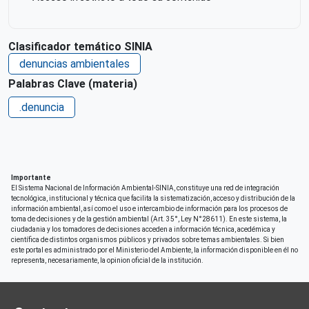
Clasificador temático SINIA
denuncias ambientales
Palabras Clave (materia)
.denuncia
Importante
El Sistema Nacional de Información Ambiental-SINIA, constituye una red de integración
tecnológica, institucional y técnica que facilita la sistematización, acceso y distribución de la
información ambiental, así como el uso e intercambio de información para los procesos de
toma de decisiones y de la gestión ambiental (Art. 35°, Ley N°28611). En este sistema, la
ciudadania y los tomadores de decisiones acceden a información técnica, acedémica y
científica de distintos organismos públicos y privados sobre temas ambientales. Si bien
este portal es administrado por el Ministerio del Ambiente, la información disponible en él no
representa, necesariamente, la opinion oficial de la institución.