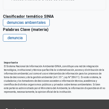
Clasificador temático SINIA
denuncias ambientales
Palabras Clave (materia)
.denuncia
Importante
El Sistema Nacional de Información Ambiental-SINIA, constituye una red de integración
tecnológica, institucional y técnica que facilita la sistematización, acceso y distribución de la
información ambiental, así como el uso e intercambio de información para los procesos de
toma de decisiones y de la gestión ambiental (Art. 35°, Ley N°28611). En este sistema, la
ciudadania y los tomadores de decisiones acceden a información técnica, acedémica y
científica de distintos organismos públicos y privados sobre temas ambientales. Si bien
este portal es administrado por el Ministerio del Ambiente, la información disponible en él no
representa, necesariamente, la opinion oficial de la institución.