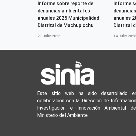
2026-OGASA
Informe sobre reporte de
Informe s
denuncias ambiental es
denuncias
s
anuales 2025 Municipalidad
anuales 2
Distrital de Machupicchu
Distrital d
21 Julio 2026
14 Julio 202
Este sitio web ha sido desarrollado e
colaboración con la Dirección de Información
Investigación e Innovación Ambiental de
Ministerio del Ambiente