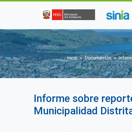
Pasar al contenido principal
Sobrescribir en
Inicio
Documentos
Inform
Informe sobre report
Municipalidad Distrit