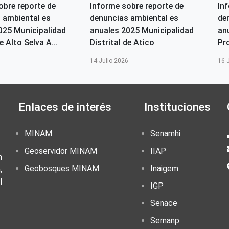
obre reporte de
Informe sobre reporte de
In
 ambiental es
denuncias ambiental es
de
025 Municipalidad
anuales 2025 Municipalidad
an
e Alto Selva A...
Distrital de Atico
Pr
6
14 Julio 2026
16 
Enlaces de interés
Instituciones
MINAM
Senamhi
Geoservidor MINAM
IIAP
n
Geobosques MINAM
Inaigem
,
l
IGP
Senace
Sernanp