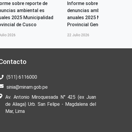
forme sobre reporte de
Informe sobre reporte de
nuncias ambiental es
denuncias ambiental es
uales 2025 Municipalidad
anuales 2025 Municipalidad
ovincial de Cusco
Provincial General Sanhez...
Julio 2026
22 Julio 2026
Contacto
(511) 6116000
sinia@minam.gob.pe
Av. Antonio Miroquesada N° 425 (ex Juan
de Aliaga) Urb. San Felipe - Magdalena del
Mar, Lima