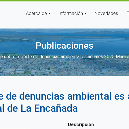
Navegación principal
Acerca de
Información
Novedades
E
Publicaciones
laces de ayuda a la navegación
e sobre reporte de denuncias ambiental es anuales 2025 Municip
e de denuncias ambiental es
al de La Encañada
Descripción