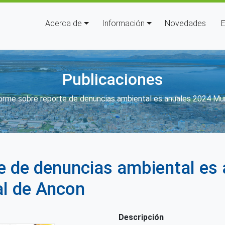
Navegación principal
Acerca de
Información
Novedades
E
Publicaciones
enlaces de ayuda a la navegació
orme sobre reporte de denuncias ambiental es anuales 2024 Muni
e de denuncias ambiental es
al de Ancon
Descripción