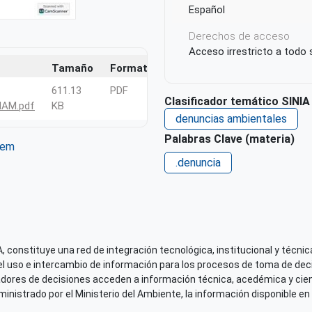
Español
Derechos de acceso
Acceso irrestricto a todo
Tamaño
Formato
611.13
PDF
Clasificador temático SINIA
AM.pdf
KB
denuncias ambientales
Palabras Clave (materia)
tem
ter
WhatsApp
.denuncia
 constituye una red de integración tecnológica, institucional y técnica
el uso e intercambio de información para los procesos de toma de decis
adores de decisiones acceden a información técnica, acedémica y cien
nistrado por el Ministerio del Ambiente, la información disponible en 