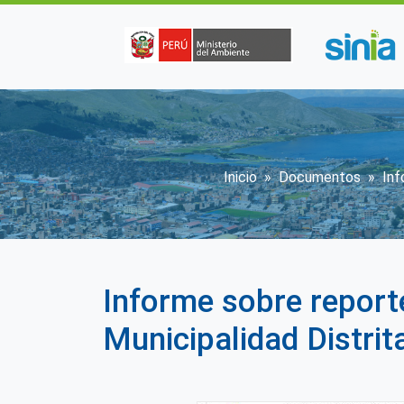
Pasar al contenido principal
Sobrescribir 
Inicio
Documentos
Inf
Informe sobre report
Municipalidad Distrit