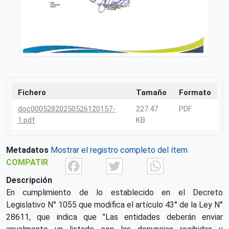
Fichero
Tamaño
Formato
doc00052820250526120157-
227.47
PDF
1.pdf
KB
Metadatos
Mostrar el registro completo del ítem
Facebook
Twitter
What
COMPATIR
Descripción
En cumplimiento de lo establecido en el Decreto
Legislativo N° 1055 que modifica el artículo 43° de la Ley N°
28611, que indica que "Las entidades deberán enviar