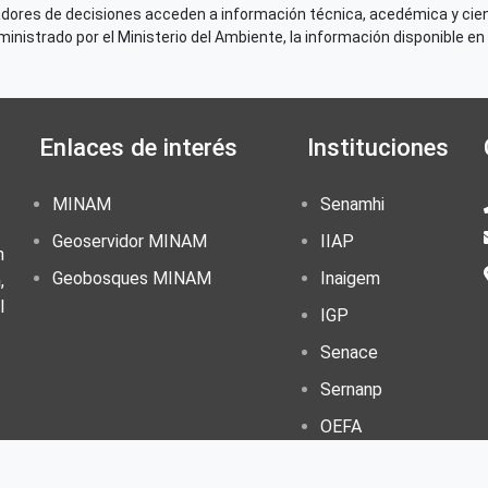
adores de decisiones acceden a información técnica, acedémica y cien
nistrado por el Ministerio del Ambiente, la información disponible en 
Enlaces de interés
Instituciones
MINAM
Senamhi
Geoservidor MINAM
IIAP
n
Geobosques MINAM
Inaigem
,
l
IGP
Senace
Sernanp
OEFA