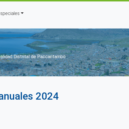
speciales
alidad Distrital de Paccaritambo
 anuales 2024