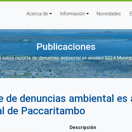
Navegación principal
Acerca de
Información
Novedades
E
Publicaciones
laces de ayuda a la navegación
 sobre reporte de denuncias ambiental es anuales 2024 Municip
e de denuncias ambiental es
tal de Paccaritambo
Descripción