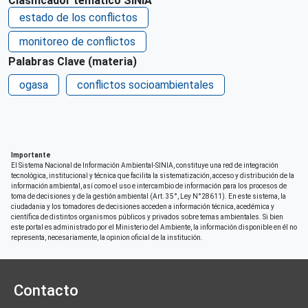
Clasificador temático SINIA
Lima
estado de los conflictos
País de origen de la Publicación o Recurso
monitoreo de conflictos
Perú
Palabras Clave (materia)
Derechos de acceso
ogasa
conflictos socioambientales
Acceso irrestricto a todo su contenido
Repositorio de origen
SINIA
Importante
El Sistema Nacional de Información Ambiental-SINIA, constituye una red de integración
tecnológica, institucional y técnica que facilita la sistematización, acceso y distribución de la
información ambiental, así como el uso e intercambio de información para los procesos de
toma de decisiones y de la gestión ambiental (Art. 35°, Ley N°28611). En este sistema, la
ciudadania y los tomadores de decisiones acceden a información técnica, acedémica y
científica de distintos organismos públicos y privados sobre temas ambientales. Si bien
este portal es administrado por el Ministerio del Ambiente, la información disponible en él no
representa, necesariamente, la opinion oficial de la institución.
Contacto