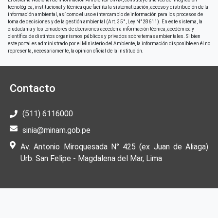
tecnológica, institucional y técnica que facilita la sistematización, acceso y distribución de la
información ambiental, así como el uso e intercambio de información para los procesos de
toma de decisiones y de la gestión ambiental (Art. 35°, Ley N°28611). En este sistema, la
ciudadania y los tomadores de decisiones acceden a información técnica, acedémica y
científica de distintos organismos públicos y privados sobre temas ambientales. Si bien
este portal es administrado por el Ministerio del Ambiente, la información disponible en él no
representa, necesariamente, la opinion oficial de la institución.
Contacto
(511) 6116000
sinia@minam.gob.pe
Av. Antonio Miroquesada N° 425 (ex Juan de Aliaga)
Urb. San Felipe - Magdalena del Mar, Lima