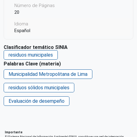
Número de Páginas
20
Idioma
Español
País de origen de la Publicación o Recurso
Clasificador temático SINIA
Perú
residuos municipales
Derechos de acceso
Palabras Clave (materia)
Acceso irrestricto a todo su contenido
Municipalidad Metropolitana de Lima
Repositorio de origen
SIAL Lima
residuos sólidos municipales
Evaluación de desempeño
Importante
El Sistema Nacional de Información Ambiental-SINIA, constituye una red de integración