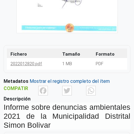
Fichero
Tamaño
Formato
2022012820.pdf
1 MB
PDF
Metadatos
Mostrar el registro completo del ítem
Facebook
Twitter
What
COMPATIR
Descripción
Informe sobre denuncias ambientales
2021 de la Municipalidad Distrital
Simon Bolivar