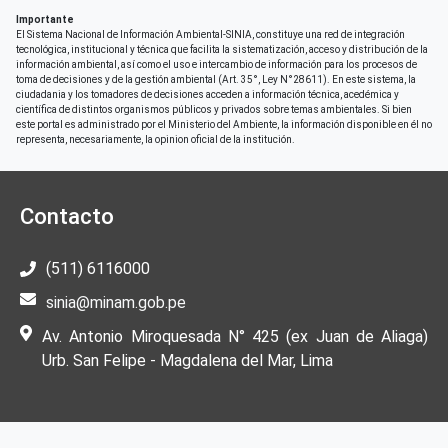
Importante
El Sistema Nacional de Información Ambiental-SINIA, constituye una red de integración
tecnológica, institucional y técnica que facilita la sistematización, acceso y distribución de la
información ambiental, así como el uso e intercambio de información para los procesos de
toma de decisiones y de la gestión ambiental (Art. 35°, Ley N°28611). En este sistema, la
ciudadania y los tomadores de decisiones acceden a información técnica, acedémica y
científica de distintos organismos públicos y privados sobre temas ambientales. Si bien
este portal es administrado por el Ministerio del Ambiente, la información disponible en él no
representa, necesariamente, la opinion oficial de la institución.
Contacto
(511) 6116000
sinia@minam.gob.pe
Av. Antonio Miroquesada N° 425 (ex Juan de Aliaga)
Urb. San Felipe - Magdalena del Mar, Lima