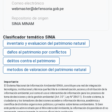
Correo electrónico
webmaster@defensoria.gob.pe
Repositorio de origen
SINIA MINAM
Clasificador temático SINIA
inventario y evaluacion del patrimonio natural
daños al patrimonio por conflictos
delitos contra el patrimonio
metodos de valoracion del patrimonio natural
Importante
El Sistema Nacional de Información Ambiental-SINIA, constituye una red de integración
tecnológica, institucional y técnica que facilita la sistematización, acceso y distribución de la
información ambiental, así como el uso e intercambio de información para los procesos de
toma de decisiones y de la gestión ambiental (Art. 35°, Ley N°28611). En este sistema, la
ciudadania y los tomadores de decisiones acceden a información técnica, acedémica y
científica de distintos organismos públicos y privados sobre temas ambientales. Si bien
este portal es administrado por el Ministerio del Ambiente, la información disponible en él no
representa, necesariamente, la opinion oficial de la institución.