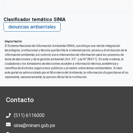
Clasificador temático SINIA
denuncias ambientales
Importante
El Sistema Nacional de Información Ambiental-SINIA, constituye una red de integración
tecnológica, institucional y técnica que facilita la sistematización, acceso y distribución de la
información ambiental, así como el uso e intercambio de información para los procesos de
toma de decisiones y de la gestión ambiental (Art. 35°, Ley N°28611). En este sistema, la
ciudadania y los tomadores de decisiones acceden a información técnica, acedémica y
científica de distintos organismos públicos y privados sobre temas ambientales. Si bien
este portal es administrado por el Ministerio del Ambiente, la información disponible en él no
representa, necesariamente, la opinion oficial de la institución.
Contacto
(511) 6116000
sinia@minam.gob.pe