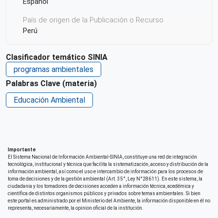
Español
País de origen de la Publicación o Recurso
Perú
Derechos de acceso
Clasificador temático SINIA
Acceso irrestricto a todo su contenido
programas ambientales
Repositorio de origen
Palabras Clave (materia)
SINIA
Educación Ambiental
Importante
El Sistema Nacional de Información Ambiental-SINIA, constituye una red de integración
tecnológica, institucional y técnica que facilita la sistematización, acceso y distribución de la
información ambiental, así como el uso e intercambio de información para los procesos de
toma de decisiones y de la gestión ambiental (Art. 35°, Ley N°28611). En este sistema, la
ciudadania y los tomadores de decisiones acceden a información técnica, acedémica y
científica de distintos organismos públicos y privados sobre temas ambientales. Si bien
este portal es administrado por el Ministerio del Ambiente, la información disponible en él no
representa, necesariamente, la opinion oficial de la institución.