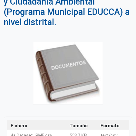
y Ciudadanía Ambiental
(Programa Municipal EDUCCA) a
nivel distrital.
Fichero
Tamaño
Formato
4a Dataset_PME.csv
558.7 KB
text/csv