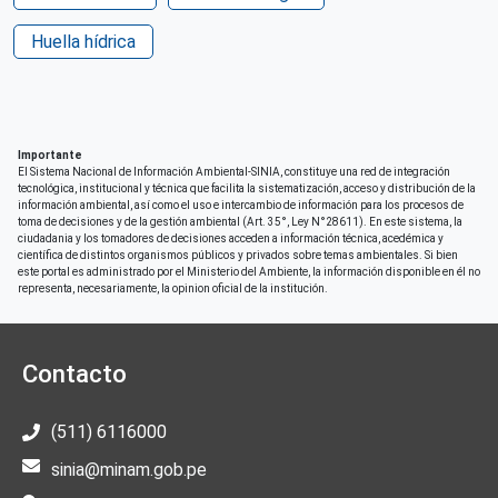
Patrocinio
Deutsche Gesellschaft für Internationale
Huella hídrica
Zusammenarbeit (GIZ)
Derechos de acceso
Acceso irrestricto a todo su contenido
Importante
El Sistema Nacional de Información Ambiental-SINIA, constituye una red de integración
tecnológica, institucional y técnica que facilita la sistematización, acceso y distribución de la
información ambiental, así como el uso e intercambio de información para los procesos de
toma de decisiones y de la gestión ambiental (Art. 35°, Ley N°28611). En este sistema, la
ciudadania y los tomadores de decisiones acceden a información técnica, acedémica y
científica de distintos organismos públicos y privados sobre temas ambientales. Si bien
este portal es administrado por el Ministerio del Ambiente, la información disponible en él no
representa, necesariamente, la opinion oficial de la institución.
Contacto
(511) 6116000
sinia@minam.gob.pe