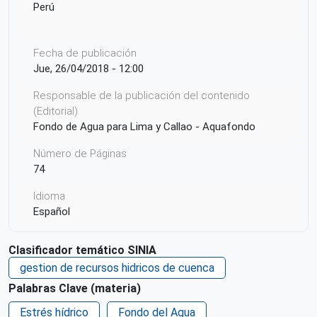
Perú
Fecha de publicación
Jue, 26/04/2018 - 12:00
Responsable de la publicación del contenido
(Editorial)
Fondo de Agua para Lima y Callao - Aquafondo
Número de Páginas
74
Idioma
Español
Ciudad de Origen
Clasificador temático SINIA
Lima
gestion de recursos hidricos de cuenca
País de origen de la Publicación o Recurso
Palabras Clave (materia)
Perú
Estrés hídrico
Fondo del Agua