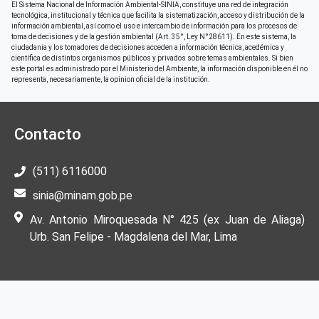
El Sistema Nacional de Información Ambiental-SINIA, constituye una red de integración
tecnológica, institucional y técnica que facilita la sistematización, acceso y distribución de la
información ambiental, así como el uso e intercambio de información para los procesos de
toma de decisiones y de la gestión ambiental (Art. 35°, Ley N°28611). En este sistema, la
ciudadania y los tomadores de decisiones acceden a información técnica, acedémica y
científica de distintos organismos públicos y privados sobre temas ambientales. Si bien
este portal es administrado por el Ministerio del Ambiente, la información disponible en él no
representa, necesariamente, la opinion oficial de la institución.
Contacto
(511) 6116000
sinia@minam.gob.pe
Av. Antonio Miroquesada N° 425 (ex Juan de Aliaga)
Urb. San Felipe - Magdalena del Mar, Lima