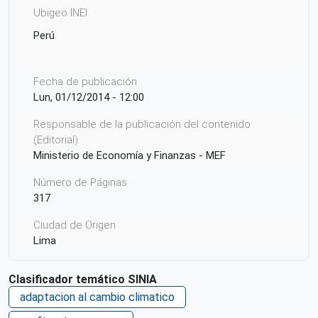
Ubigeo INEI
Perú
Fecha de publicación
Lun, 01/12/2014 - 12:00
Responsable de la publicación del contenido
(Editorial)
Ministerio de Economía y Finanzas - MEF
Número de Páginas
317
Ciudad de Origen
Lima
País de origen de la Publicación o Recurso
Clasificador temático SINIA
Perú
adaptacion al cambio climatico
Repositorio de origen