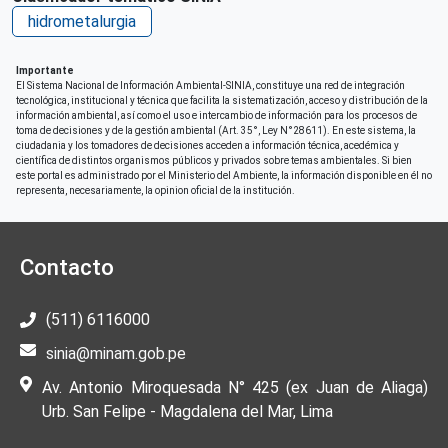
hidrometalurgia
Importante
El Sistema Nacional de Información Ambiental-SINIA, constituye una red de integración
tecnológica, institucional y técnica que facilita la sistematización, acceso y distribución de la
información ambiental, así como el uso e intercambio de información para los procesos de
toma de decisiones y de la gestión ambiental (Art. 35°, Ley N°28611). En este sistema, la
ciudadania y los tomadores de decisiones acceden a información técnica, acedémica y
científica de distintos organismos públicos y privados sobre temas ambientales. Si bien
este portal es administrado por el Ministerio del Ambiente, la información disponible en él no
representa, necesariamente, la opinion oficial de la institución.
Contacto
(511) 6116000
sinia@minam.gob.pe
Av. Antonio Miroquesada N° 425 (ex Juan de Aliaga)
Urb. San Felipe - Magdalena del Mar, Lima