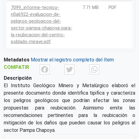
7099_informe-tecnico-
7.71 MB
PDF
n0a6922-evaluacion-de-
peligros-geologicos-del-
sector-pampa-chapoya-para-
la-reubicacion-del-centro-
poblado-mirave.pdf
Metadatos
Mostrar el registro completo del ítem
Facebook
Twitter
What
COMPATIR
Descripción
El Instituto Geológico Minero y Metalúrgico elaboró el
presente documento donde identifica tipifica y caracteriza
los peligros geológicos que podrían afectar las zonas
propuestas para reubicación. Asimismo emite las
recomendaciones pertinentes para la reubicación o
mitigación de los daños que pueden causar los peligros al
sector Pampa Chapoya.