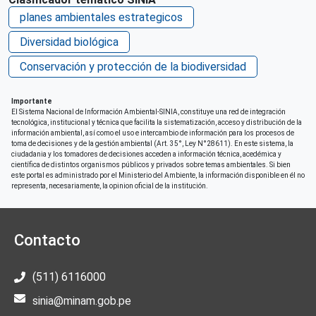
Repositorio de origen
planes ambientales estrategicos
SINIA MINAM
Diversidad biológica
Conservación y protección de la biodiversidad
Importante
El Sistema Nacional de Información Ambiental-SINIA, constituye una red de integración
tecnológica, institucional y técnica que facilita la sistematización, acceso y distribución de la
información ambiental, así como el uso e intercambio de información para los procesos de
toma de decisiones y de la gestión ambiental (Art. 35°, Ley N°28611). En este sistema, la
ciudadania y los tomadores de decisiones acceden a información técnica, acedémica y
científica de distintos organismos públicos y privados sobre temas ambientales. Si bien
este portal es administrado por el Ministerio del Ambiente, la información disponible en él no
representa, necesariamente, la opinion oficial de la institución.
Contacto
(511) 6116000
sinia@minam.gob.pe