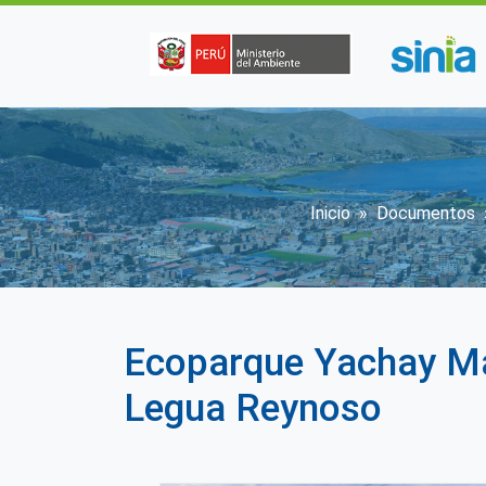
Pasar al contenido principal
Sobrescribi
Inicio
Documentos
Ecoparque Yachay May
Legua Reynoso