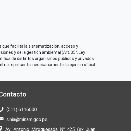
 que facilita la sistematización, acceso y
iones y de la gestión ambiental (Art. 35°, Ley
tífica de distintos organismos públicos y privados
él no representa, necesariamente, la opinion oficial
Contacto
(511) 6116000
sinia@minam.gob.pe
Av. Antonio Miroquesada N° 425 (ex Juan