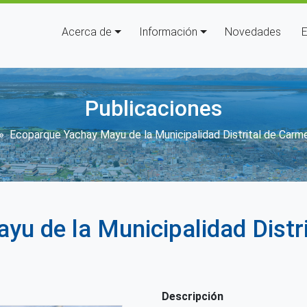
Navegación principal
Acerca de
Información
Novedades
E
Publicaciones
r enlaces de ayuda a la navega
Ecoparque Yachay Mayu de la Municipalidad Distrital de Car
u de la Municipalidad Distri
Descripción