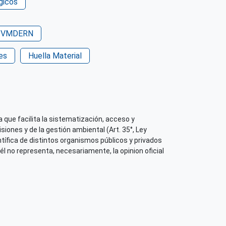
icación o Recurso
gicos
VMDERN
 su contenido
es
Huella Material
 que facilita la sistematización, acceso y
iones y de la gestión ambiental (Art. 35°, Ley
tífica de distintos organismos públicos y privados
él no representa, necesariamente, la opinion oficial