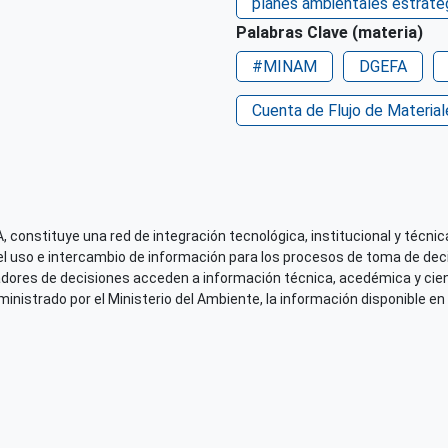
País de origen de la Publ
planes ambientales estrate
Perú
Palabras Clave (materia)
Derechos de acceso
#MINAM
DGEFA
Acceso irrestricto a todo
Cuenta de Flujo de Material
Repositorio de origen
SINIA
 constituye una red de integración tecnológica, institucional y técnica
el uso e intercambio de información para los procesos de toma de decis
adores de decisiones acceden a información técnica, acedémica y cien
nistrado por el Ministerio del Ambiente, la información disponible en 