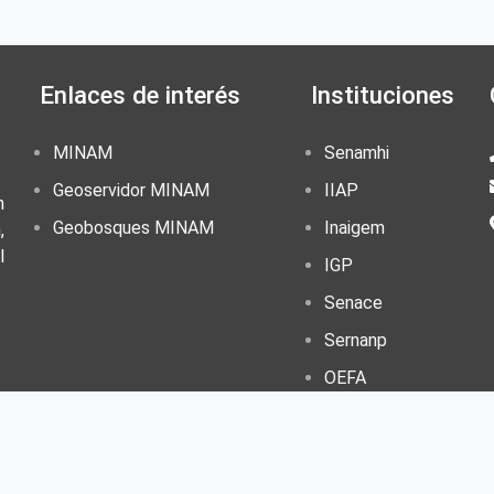
Enlaces de interés
Instituciones
MINAM
Senamhi
Geoservidor MINAM
IIAP
n
Geobosques MINAM
Inaigem
,
l
IGP
Senace
Sernanp
OEFA