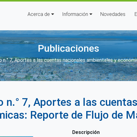
Navegación principal
Acerca de
Información
Novedades
E
Publicaciones
e ayuda a la navegación
 n.° 7, Aportes a las cuentas nacionales ambientales y económi
 n.° 7, Aportes a las cuenta
icas: Reporte de Flujo de M
Descripción