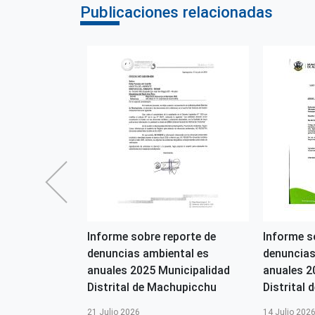
Publicaciones relacionadas
2026-OGASA
Informe sobre reporte de
Informe s
denuncias ambiental es
denuncias
s
anuales 2025 Municipalidad
anuales 2
Distrital de Machupicchu
Distrital d
21 Julio 2026
14 Julio 202