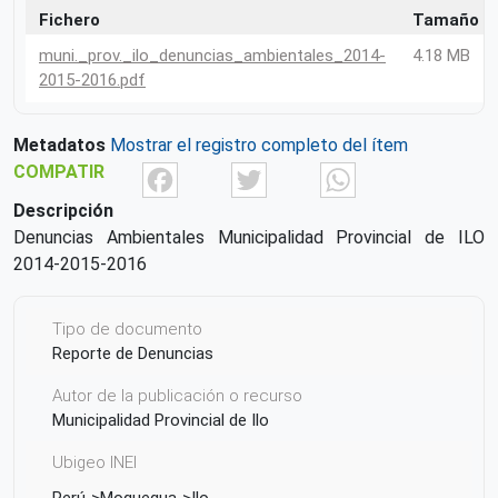
Fichero
Tamaño
muni._prov._ilo_denuncias_ambientales_2014-
4.18 MB
2015-2016.pdf
Metadatos
Mostrar el registro completo del ítem
Facebook
Twitter
What
COMPATIR
Descripción
Denuncias Ambientales Municipalidad Provincial de ILO
2014-2015-2016
Tipo de documento
Reporte de Denuncias
Autor de la publicación o recurso
Municipalidad Provincial de Ilo
Ubigeo INEI
Perú
Moquegua
Ilo