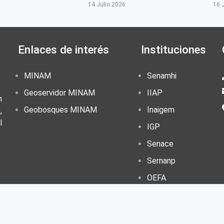
6
14 Julio 2026
16 
Enlaces de interés
Instituciones
MINAM
Senamhi
Geoservidor MINAM
IIAP
n
Geobosques MINAM
Inaigem
,
l
IGP
Senace
Sernanp
OEFA