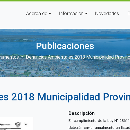
Navegación principal
Acerca de
Información
Novedades
E
Publicaciones
cribir enlaces de ayuda a la n
cumentos
Denuncias Ambientales 2018 Municipalidad Provinc
s 2018 Municipalidad Provin
Descripción
En cumplimiento de la Ley N° 28611 A
deberán enviar anualmente un lista