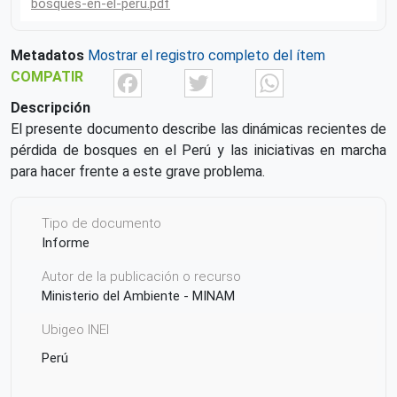
bosques-en-el-peru.pdf
Metadatos
Mostrar el registro completo del ítem
Facebook
Twitter
What
COMPATIR
Descripción
El presente documento describe las dinámicas recientes de
pérdida de bosques en el Perú y las iniciativas en marcha
para hacer frente a este grave problema.
Tipo de documento
Informe
Autor de la publicación o recurso
Ministerio del Ambiente - MINAM
Ubigeo INEI
Perú