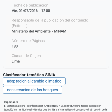
Fecha de publicación
Vie, 01/07/2016 - 12:00
Responsable de la publicación del contenido
(Editorial)
Ministerio del Ambiente - MINAM
Número de Páginas
180
Ciudad de Origen
Lima
País de origen de la Publicación o Recurso
Clasificador temático SINIA
Perú
adaptacion al cambio climatico
Repositorio de origen
conservacion de los bosques
SINIA MINAM
Importante
El Sistema Nacional de Información Ambiental-SINIA, constituye una red de integración
tecnológica, institucional y técnica que facilita la sistematización, acceso y distribución de la