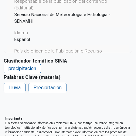
Responsable de la publicación del contenido
(Editorial)
Servicio Nacional de Meteorología e Hidrología -
SENAMHI
Idioma
Español
País de origen de la Publicación o Recurso
Perú
Clasificador temático SINIA
precipitacion
Derechos de acceso
Acceso irrestricto a todo su contenido
Palabras Clave (materia)
Lluvia
Derechos de acceso URL
Precipitación
https://hdl.handle.net/20.500.12542/3022
Repositorio de origen
SENAMHI
Importante
El Sistema Nacional de Información Ambiental-SINIA, constituye una red de integración
tecnológica, institucional y técnica que facilita la sistematización, acceso y distribución de la
información ambiental, así como el uso e intercambio de información para los procesos de