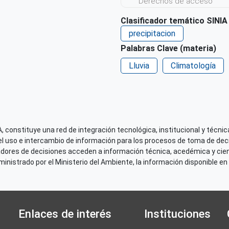
Derechos de acceso
Acceso irrestricto a todo
Clasificador temático SINIA
Derechos de acceso URL
precipitacion
https://hdl.handle.net/20.
Palabras Clave (materia)
Repositorio de origen
Lluvia
Climatología
SENAMHI
 constituye una red de integración tecnológica, institucional y técnica
el uso e intercambio de información para los procesos de toma de decis
adores de decisiones acceden a información técnica, acedémica y cien
nistrado por el Ministerio del Ambiente, la información disponible en 
Enlaces de interés
Instituciones