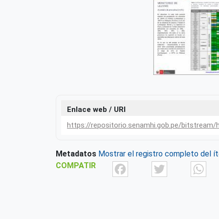
Enlace web / URI
https://repositorio.senamhi.gob.pe/bitstream
Metadatos
Mostrar el registro completo del í
Facebook
Twit
COMPATIR