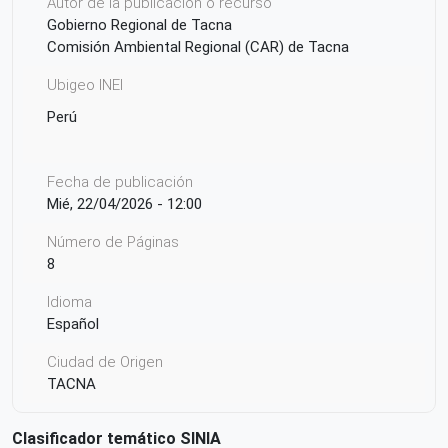
Autor de la publicación o recurso
Gobierno Regional de Tacna
Comisión Ambiental Regional (CAR) de Tacna
Ubigeo INEI
Perú
Fecha de publicación
Mié, 22/04/2026 - 12:00
Número de Páginas
8
Idioma
Español
Ciudad de Origen
TACNA
País de origen de la Publicación o Recurso
Clasificador temático SINIA
Perú