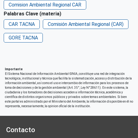
Comision Ambiental Regional CAR
Derechos de acceso
Palabras Clave (materia)
Acceso irrestricto a todo su contenido
CAR TACNA
Comisión Ambiental Regional (CAR)
Repositorio de origen
SIAR Tacna
GORE TACNA
Importante
El Sistema Nacional de Información Ambiental-SINIA, constituye una red de integración
tecnológica, institucional y técnica que facilita la sistematización, acceso y distribución de la
información ambiental, así como el uso e intercambio de información para los procesos de
toma de decisiones y de la gestión ambiental (Art. 35°, Ley N°28611). En este sistema, la
ciudadania y los tomadores de decisiones acceden a información técnica, acedémica y
científica de distintos organismos públicos y privados sobre temas ambientales. Si bien
este portal es administrado por el Ministerio del Ambiente, la información disponible en él no
representa, necesariamente, la opinion oficial de la institución.
Contacto