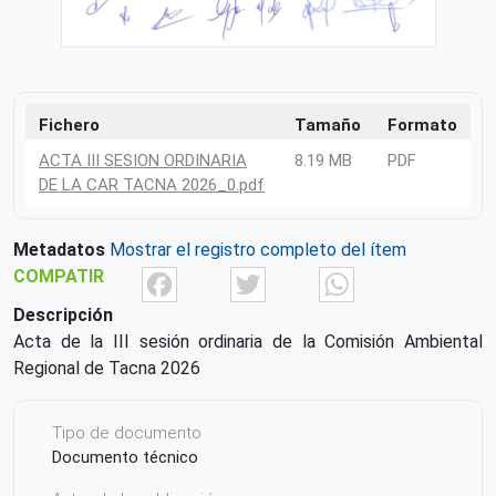
Fichero
Tamaño
Formato
ACTA III SESION ORDINARIA
8.19 MB
PDF
DE LA CAR TACNA 2026_0.pdf
Metadatos
Mostrar el registro completo del ítem
Facebook
Twitter
What
COMPATIR
Descripción
Acta de la III sesión ordinaria de la Comisión Ambiental
Regional de Tacna 2026
Tipo de documento
Documento técnico