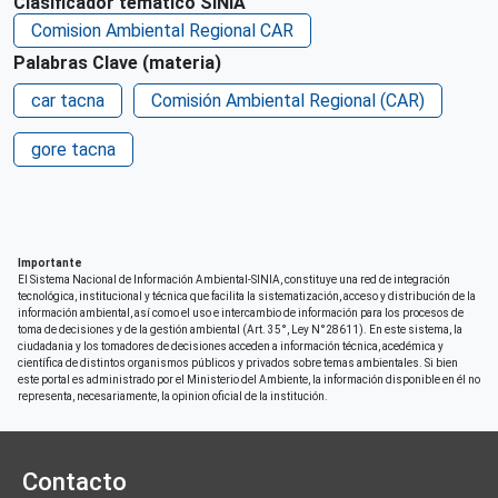
Clasificador temático SINIA
Acceso irrestricto a todo su contenido
Comision Ambiental Regional CAR
Palabras Clave (materia)
car tacna
Comisión Ambiental Regional (CAR)
gore tacna
Importante
El Sistema Nacional de Información Ambiental-SINIA, constituye una red de integración
tecnológica, institucional y técnica que facilita la sistematización, acceso y distribución de la
información ambiental, así como el uso e intercambio de información para los procesos de
toma de decisiones y de la gestión ambiental (Art. 35°, Ley N°28611). En este sistema, la
ciudadania y los tomadores de decisiones acceden a información técnica, acedémica y
científica de distintos organismos públicos y privados sobre temas ambientales. Si bien
este portal es administrado por el Ministerio del Ambiente, la información disponible en él no
representa, necesariamente, la opinion oficial de la institución.
Contacto