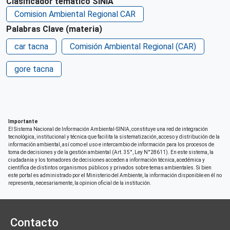
Clasificador temático SINIA
Acceso irrestricto a todo su contenido
Comision Ambiental Regional CAR
Palabras Clave (materia)
car tacna
Comisión Ambiental Regional (CAR)
gore tacna
Importante
El Sistema Nacional de Información Ambiental-SINIA, constituye una red de integración
tecnológica, institucional y técnica que facilita la sistematización, acceso y distribución de la
información ambiental, así como el uso e intercambio de información para los procesos de
toma de decisiones y de la gestión ambiental (Art. 35°, Ley N°28611). En este sistema, la
ciudadania y los tomadores de decisiones acceden a información técnica, acedémica y
científica de distintos organismos públicos y privados sobre temas ambientales. Si bien
este portal es administrado por el Ministerio del Ambiente, la información disponible en él no
representa, necesariamente, la opinion oficial de la institución.
Contacto