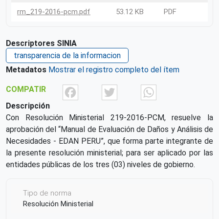
rm_219-2016-pcm.pdf
53.12 KB
PDF
Descriptores SINIA
transparencia de la informacion
Metadatos
Mostrar el registro completo del ítem
Facebook
Twitter
What
COMPATIR
Descripción
Con Resolución Ministerial 219-2016-PCM, resuelve la
aprobación del “Manual de Evaluación de Daños y Análisis de
Necesidades - EDAN PERU”, que forma parte integrante de
la presente resolución ministerial; para ser aplicado por las
entidades públicas de los tres (03) niveles de gobierno.
Tipo de norma
Resolución Ministerial