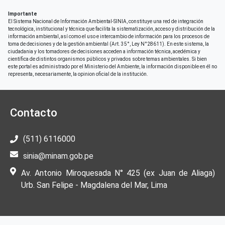
Importante
El Sistema Nacional de Información Ambiental-SINIA, constituye una red de integración
tecnológica, institucional y técnica que facilita la sistematización, acceso y distribución de la
información ambiental, así como el uso e intercambio de información para los procesos de
toma de decisiones y de la gestión ambiental (Art. 35°, Ley N°28611). En este sistema, la
ciudadania y los tomadores de decisiones acceden a información técnica, acedémica y
científica de distintos organismos públicos y privados sobre temas ambientales. Si bien
este portal es administrado por el Ministerio del Ambiente, la información disponible en él no
representa, necesariamente, la opinion oficial de la institución.
Contacto
(511) 6116000
sinia@minam.gob.pe
Av. Antonio Miroquesada N° 425 (ex Juan de Aliaga)
Urb. San Felipe - Magdalena del Mar, Lima