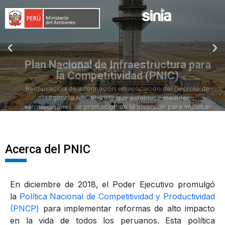
Plan Nacional de Infraestructura para
la Competitividad (PNIC)
Recopilación de información en aplicación del Decreto de
Urgencia N° 018-2019 que establece medidas
extraordinarias de promoción de la inversión para impulsar
el crecimiento de la economía, mediante la adecuada
implementación de la cartera de proyectos priorizados en el
Plan Nacional de Infraestructura para la Competitividad
(PNIC).
Acerca del PNIC
En diciembre de 2018, el Poder Ejecutivo promulgó
la
Política Nacional de Competitividad y Productividad
(PNCP)
para implementar reformas de alto impacto
en la vida de todos los peruanos. Esta política