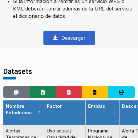
Si la información a remitir es un servicio WFS o
KML deberán remitir además de la URL del servicio
el diccionario de datos
Descargar
Datasets
Buscar:
Nombre
Factor
Entidad
Desca
Estadistica
Alertas
Uso actual /
Programa
Alerta
Tempranas de
Capacidad de
Nacional de
de