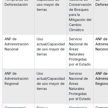
Deforestación
uso mayor de
Conservación
Defores
tierras
de Bosques
para la
Mitigación del
Cambio
Climático
ANP de
Uso
Servicio
ANP de
Administración
actual/Capacidad
Nacional de
Adminis
Nacional
de uso mayor de
Áreas
Naciona
tierras
Naturales
Protegidas
por el Estado
ANP de
Uso
Servicio
ANP de
Administración
actual/Capacidad
Nacional de
Adminis
Regional
de uso mayor de
Áreas
Regiona
tierras
Naturales
Protegidas
por el Estado
Concesiones
Flora y
Organismo
Conces