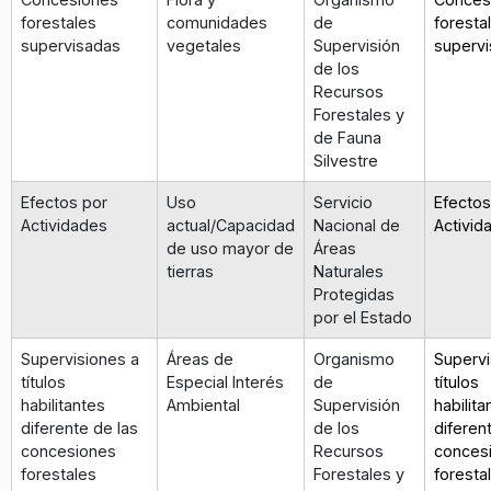
forestales
comunidades
de
foresta
supervisadas
vegetales
Supervisión
superv
de los
Recursos
Forestales y
de Fauna
Silvestre
Efectos por
Uso
Servicio
Efectos
Actividades
actual/Capacidad
Nacional de
Activid
de uso mayor de
Áreas
tierras
Naturales
Protegidas
por el Estado
Supervisiones a
Áreas de
Organismo
Supervi
títulos
Especial Interés
de
títulos
habilitantes
Ambiental
Supervisión
habilita
diferente de las
de los
diferen
concesiones
Recursos
conces
forestales
Forestales y
foresta